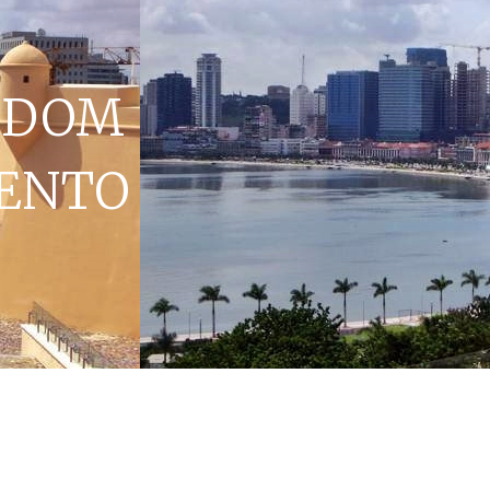
 DOM
ENTO