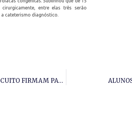
rdíacas congénitas. Sublinhou que de 15
irurgicamente, entre elas três serão
 a cateterismo diagnóstico.
IRDA E COMANDO MUNICIPAL DO CUITO FIRMAM PARCERIA
ALUNOS