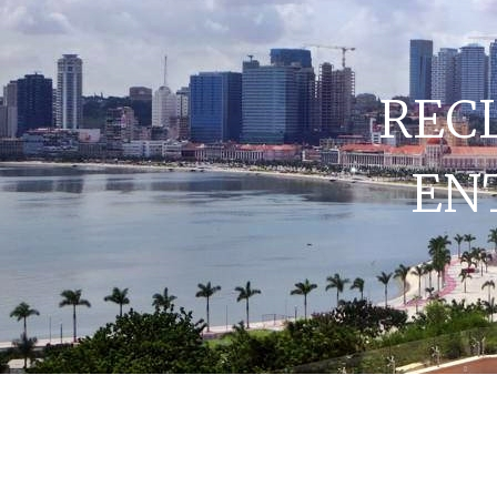
REC
EN