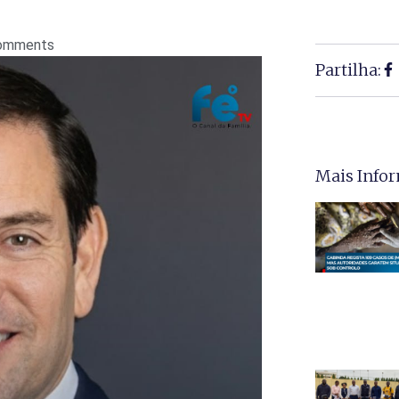
omments
Partilha:
Mais Info