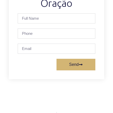
Oração
Send