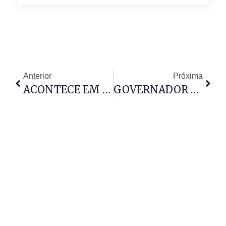
Anterior
Próxima
ACONTECE EM TODO O PAÍS NESTE SÁBADO
GOVERNADOR DA PROVÍNCIA DO UÍGE APELA MELHOR…