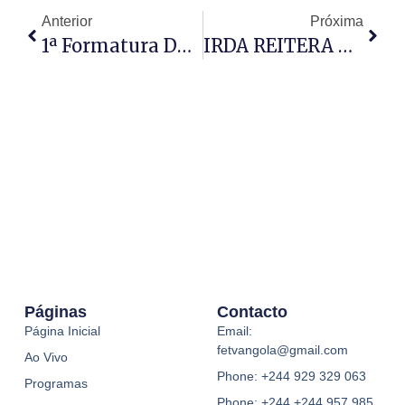
Anterior
Próxima
1ª Formatura Do Curso De Linguagem Gestual Angolana NA IRDA
IRDA REITERA APOIO À ADMINISTRAÇÃO
Páginas
Contacto
Página Inicial
Email:
fetvangola@gmail.com
Ao Vivo
Phone: +244 929 329 063
Programas
Phone: +244 +244 957 985