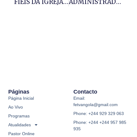
FIÉIS DA IGREJA DO REINO DE DEUS PARTICIPAM DO CULTO
ADMINISTRADOR MUNICIPAL DO LOBITO REAFIRMA
Páginas
Contacto
Página Inicial
Email:
fetvangola@gmail.com
Ao Vivo
Phone: +244 929 329 063
Programas
Phone: +244 +244 957 985
Atualidades
935
Pastor Online