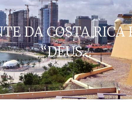
TE DA COSTA RICA
“DEUS…