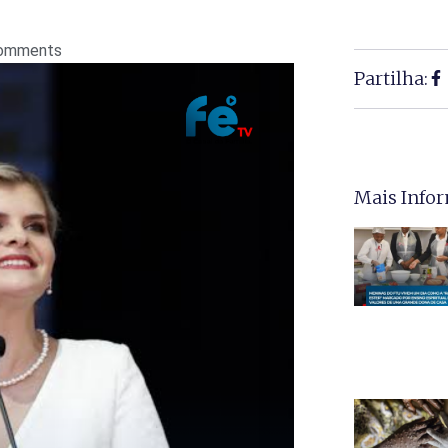
omments
Partilha:
Mais Info